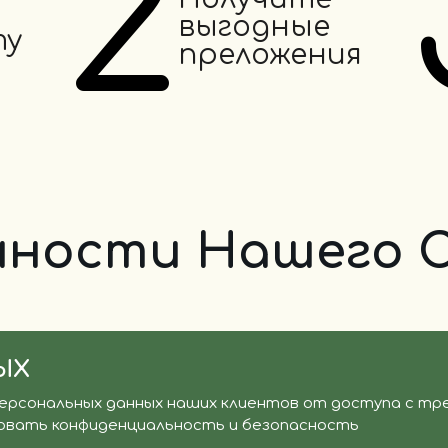
2
выгодные
ту
преложения
ности Нашего 
ЫХ
персональных данных наших клиентов от доступа с т
овать конфиденциальность и безопасность