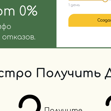
1 день
от 0%
Созда
мфо
 отказов.
стро Получить 
Получите