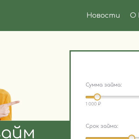
Новости
О 
Сумма займа:
1 000 ₽
Срок займа:
займ